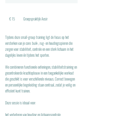
15
euro
€ 15
Groepspraktijk Aesir
Tijdens deze small-group training ligt de focus op het
versterken van je core: buik-, rug- en houdingsspieren die
zorgen voor stabiliteit, controle en een sterk lichaam in het
dagelijks leven én tijdens het sporten.
We combineren functionele oefeningen, stabiliteitstraining en
gecontroleerde krachtopbouw in een toegankelijke workout
die geschikt is voor verschillende niveaus. Correct bewegen
en persoonlijke begeleiding staan centraal, zodat je veilig en
efficiënt kunt trainen.
Deze sessie is ideaal voor:
het verbeteren van houding en lichaamscontrole